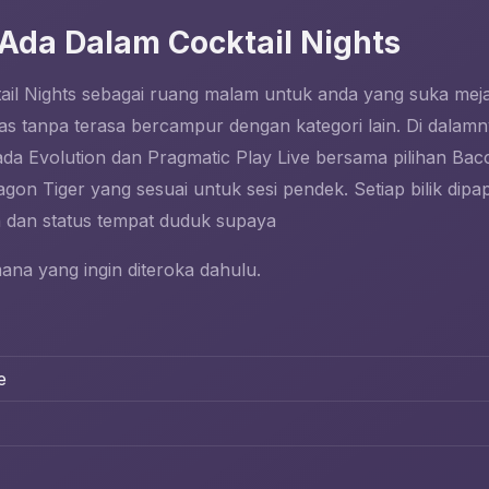
Ada Dalam Cocktail Nights
il Nights sebagai ruang malam untuk anda yang suka meja 
as tanpa terasa bercampur dengan kategori lain. Di dalamn
ada Evolution dan Pragmatic Play Live bersama pilihan Bacc
agon Tiger yang sesuai untuk sesi pendek. Setiap bilik di
n dan status tempat duduk supaya
na yang ingin diteroka dahulu.
e