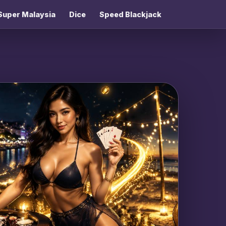
Super Malaysia
Dice
Speed Blackjack