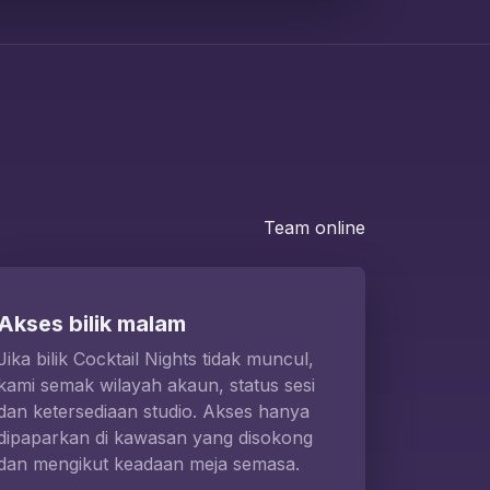
Team online
Akses bilik malam
Jika bilik Cocktail Nights tidak muncul,
kami semak wilayah akaun, status sesi
dan ketersediaan studio. Akses hanya
dipaparkan di kawasan yang disokong
dan mengikut keadaan meja semasa.