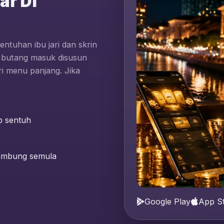
ar Di
entuhan ibu jari dan skrin
 butang masuk disusun
i menu panjang. Jika
p sentuh
mbung semula
Google Play
App S