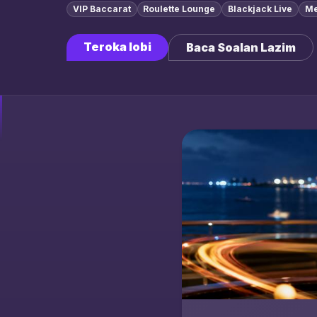
VIP Baccarat
Roulette Lounge
Blackjack Live
Me
Teroka lobi
Baca Soalan Lazim