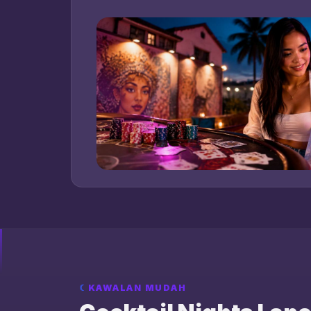
KAWALAN MUDAH