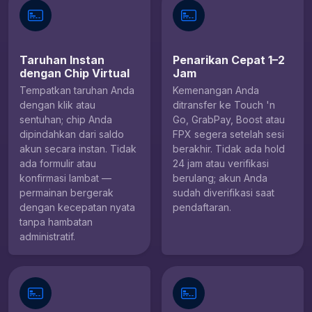
Taruhan Instan
Penarikan Cepat 1–2
dengan Chip Virtual
Jam
Tempatkan taruhan Anda
Kemenangan Anda
dengan klik atau
ditransfer ke Touch 'n
sentuhan; chip Anda
Go, GrabPay, Boost atau
dipindahkan dari saldo
FPX segera setelah sesi
akun secara instan. Tidak
berakhir. Tidak ada hold
ada formulir atau
24 jam atau verifikasi
konfirmasi lambat —
berulang; akun Anda
permainan bergerak
sudah diverifikasi saat
dengan kecepatan nyata
pendaftaran.
tanpa hambatan
administratif.