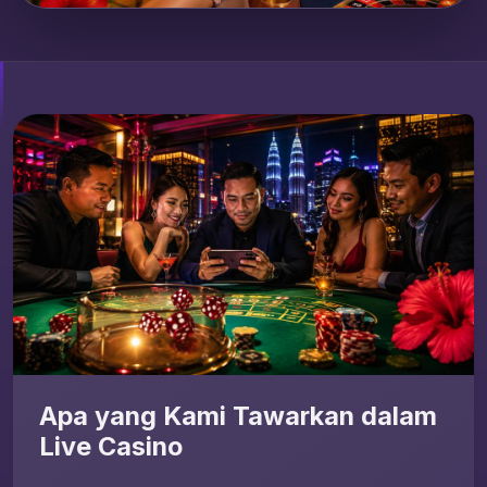
Apa yang Kami Tawarkan dalam
Live Casino