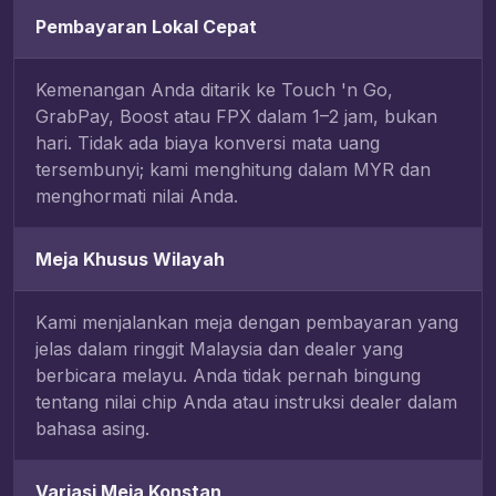
Pembayaran Lokal Cepat
Kemenangan Anda ditarik ke Touch 'n Go,
GrabPay, Boost atau FPX dalam 1–2 jam, bukan
hari. Tidak ada biaya konversi mata uang
tersembunyi; kami menghitung dalam MYR dan
menghormati nilai Anda.
Meja Khusus Wilayah
Kami menjalankan meja dengan pembayaran yang
jelas dalam ringgit Malaysia dan dealer yang
berbicara melayu. Anda tidak pernah bingung
tentang nilai chip Anda atau instruksi dealer dalam
bahasa asing.
Variasi Meja Konstan