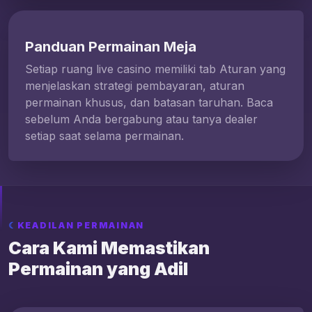
Panduan Permainan Meja
Setiap ruang live casino memiliki tab Aturan yang
menjelaskan strategi pembayaran, aturan
permainan khusus, dan batasan taruhan. Baca
sebelum Anda bergabung atau tanya dealer
setiap saat selama permainan.
KEADILAN PERMAINAN
Cara Kami Memastikan
Permainan yang Adil