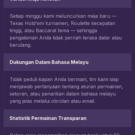
Setiap minggu kami meluncurkan meja baru —
Texas Hold'em turnamen, Roulette kecepatan
tinggi, atau Baccarat tema — sehingga
pengalaman Anda tidak pernah terasa datar atau
berulang.
Dukungan Dalam Bahasa Melayu
Tidak peduli kapan Anda bermain, tim kami siap
menjawab pertanyaan tentang aturan permainan,
setoran, atau penarikan dalam bahasa melayu
yang jelas melalui obrolan atau email.
Statistik Permainan Transparan