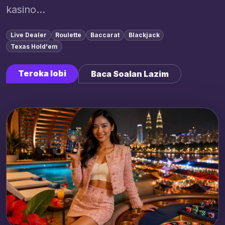
kasino...
Live Dealer
Roulette
Baccarat
Blackjack
Texas Hold'em
Teroka lobi
Baca Soalan Lazim