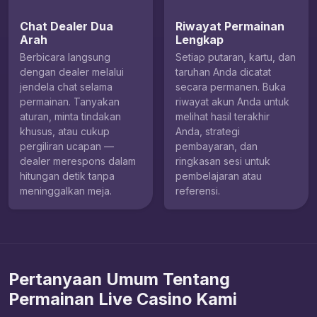
Chat Dealer Dua
Riwayat Permainan
Arah
Lengkap
Berbicara langsung
Setiap putaran, kartu, dan
dengan dealer melalui
taruhan Anda dicatat
jendela chat selama
secara permanen. Buka
permainan. Tanyakan
riwayat akun Anda untuk
aturan, minta tindakan
melihat hasil terakhir
khusus, atau cukup
Anda, strategi
pergiliran ucapan —
pembayaran, dan
dealer merespons dalam
ringkasan sesi untuk
hitungan detik tanpa
pembelajaran atau
meninggalkan meja.
referensi.
Pertanyaan Umum Tentang
Permainan Live Casino Kami