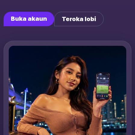
Buka akaun
Teroka lobi