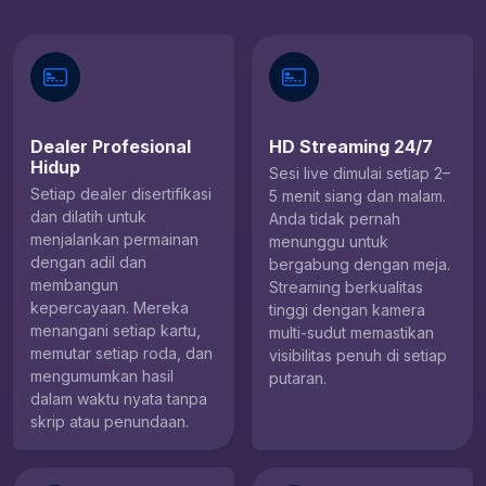
Dealer Profesional
HD Streaming 24/7
Hidup
Sesi live dimulai setiap 2–
Setiap dealer disertifikasi
5 menit siang dan malam.
dan dilatih untuk
Anda tidak pernah
menjalankan permainan
menunggu untuk
dengan adil dan
bergabung dengan meja.
membangun
Streaming berkualitas
kepercayaan. Mereka
tinggi dengan kamera
menangani setiap kartu,
multi-sudut memastikan
memutar setiap roda, dan
visibilitas penuh di setiap
mengumumkan hasil
putaran.
dalam waktu nyata tanpa
skrip atau penundaan.