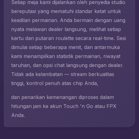
Setiap meja kami dijalankan oleh penyedia studio
bereputasi yang mematuhi standar ketat untuk
keadilan permainan. Anda bermain dengan uang
nyata melawan dealer langsung, melihat setiap
kartu dan putaran roulette secara real-time. Sesi
dimulai setiap beberapa menit, dan antarmuka
kami menampilkan statistik permainan, riwayat
taruhan, dan opsi chat langsung dengan dealer.
Tidak ada kelambatan — stream berkualitas
tinggi, kontrol penuh atas chip Anda,
dan penarikan kemenangan diproses dalam
hitungan jam ke akun Touch 'n Go atau FPX
Anda.