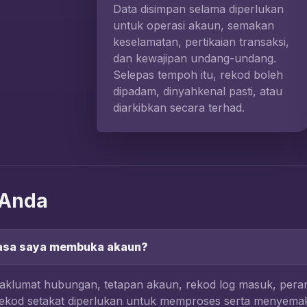
Data disimpan selama diperlukan
untuk operasi akaun, semakan
keselamatan, pertikaian transaksi,
dan kewajipan undang-undang.
Selepas tempoh itu, rekod boleh
dipadam, dinyahkenal pasti, atau
diarkibkan secara terhad.
 Anda
masa saya membuka akaun?
lumat hubungan, tetapan akaun, rekod log masuk, peranti,
rekod setakat diperlukan untuk memproses serta menyemak