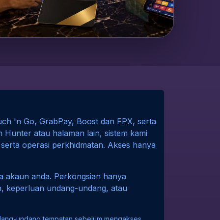
ouch 'n Go, GrabPay, Boost dan FPX, serta
 Hunter atau halaman lain, sistem kami
n serta operasi perkhidmatan. Akses hanya
a akaun anda. Perkongsian hanya
n, keperluan undang-undang, atau
ndang-undang tempatan sebelum mengakses.