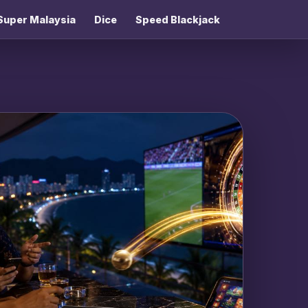
Super Malaysia
Dice
Speed Blackjack