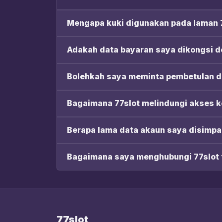
Mengapa kuki digunakan pada laman 
Adakah data bayaran saya dikongsi d
Bolehkah saya meminta pembetulan d
Bagaimana 77slot melindungi akses k
Berapa lama data akaun saya disimp
Bagaimana saya menghubungi 77slot t
77slot