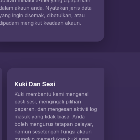
butiran melalui e-mel yang dipaparkan
dalam akaun anda. Nyatakan jenis data
yang ingin disemak, dibetulkan, atau
dipadam mengikut keadaan akaun.
Kuki Dan Sesi
Kuki membantu kami mengenal
pasti sesi, mengingati pilihan
paparan, dan mengesan aktiviti log
masuk yang tidak biasa. Anda
boleh mengurus tetapan pelayar,
namun sesetengah fungsi akaun
mungkin memerlukan kuki asas.