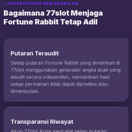
KEPERCAYAAN DAN KEADILAN
Bagaimana 77slot Menjaga
Fortune Rabbit Tetap Adil
Putaran Teraudit
Setiap putaran Fortune Rabbit yang dimainkan di
77slot menggunakan generator angka acak yang
diaudit secara independen, memastikan hasil
setiap permainan tidak dapat diprediksi atau
dimanipulasi.
Transparansi Riwayat
Akun 77slot Anda mencatat setiap putaran