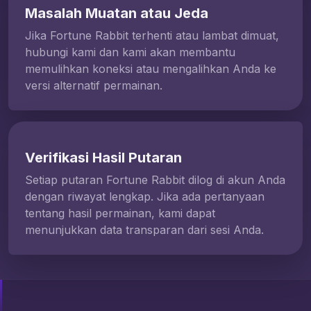
Masalah Muatan atau Jeda
Jika Fortune Rabbit terhenti atau lambat dimuat,
hubungi kami dan kami akan membantu
memulihkan koneksi atau mengalihkan Anda ke
versi alternatif permainan.
Verifikasi Hasil Putaran
Setiap putaran Fortune Rabbit dilog di akun Anda
dengan riwayat lengkap. Jika ada pertanyaan
tentang hasil permainan, kami dapat
menunjukkan data transparan dari sesi Anda.