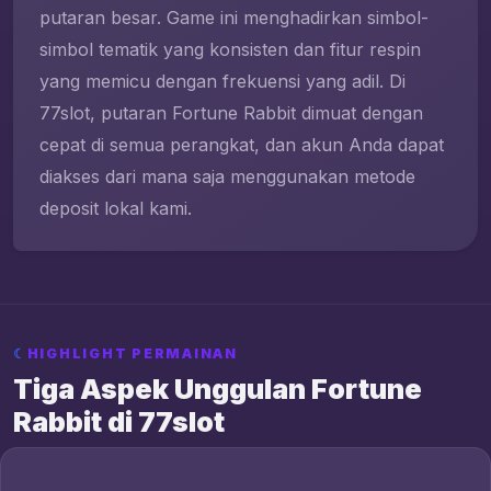
putaran besar. Game ini menghadirkan simbol-
simbol tematik yang konsisten dan fitur respin
yang memicu dengan frekuensi yang adil. Di
77slot, putaran Fortune Rabbit dimuat dengan
cepat di semua perangkat, dan akun Anda dapat
diakses dari mana saja menggunakan metode
deposit lokal kami.
HIGHLIGHT PERMAINAN
Tiga Aspek Unggulan Fortune
Rabbit di 77slot