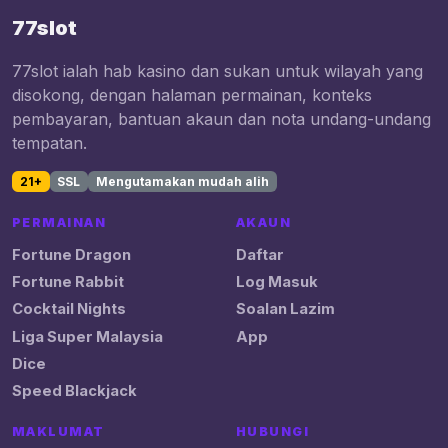
77slot
77slot ialah hab kasino dan sukan untuk wilayah yang
disokong, dengan halaman permainan, konteks
pembayaran, bantuan akaun dan nota undang-undang
tempatan.
21+
SSL
Mengutamakan mudah alih
PERMAINAN
AKAUN
Fortune Dragon
Daftar
Fortune Rabbit
Log Masuk
Cocktail Nights
Soalan Lazim
Liga Super Malaysia
App
Dice
Speed Blackjack
MAKLUMAT
HUBUNGI