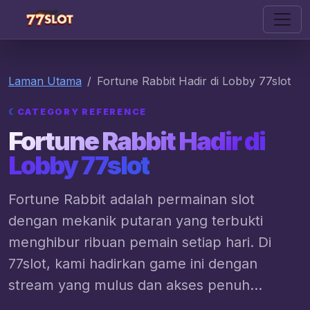
77slot
Laman Utama
Fortune Rabbit Hadir di Lobby 77slot
CATEGORY REFERENCE
Fortune Rabbit Hadir di
Lobby 77slot
Fortune Rabbit adalah permainan slot
dengan mekanik putaran yang terbukti
menghibur ribuan pemain setiap hari. Di
77slot, kami hadirkan game ini dengan
stream yang mulus dan akses penuh...