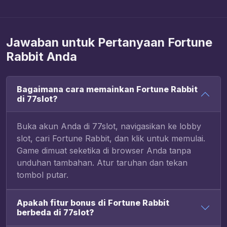
Jawaban untuk Pertanyaan Fortune
Rabbit Anda
Bagaimana cara memainkan Fortune Rabbit
di 77slot?
Buka akun Anda di 77slot, navigasikan ke lobby
slot, cari Fortune Rabbit, dan klik untuk memulai.
Game dimuat seketika di browser Anda tanpa
unduhan tambahan. Atur taruhan dan tekan
tombol putar.
Apakah fitur bonus di Fortune Rabbit
berbeda di 77slot?