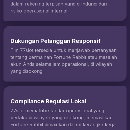
dalam rekening terpisah yang dilindungi dari
risiko operasional internal.
Dukungan Pelanggan Responsif
Tim 77slot tersedia untuk menjawab pertanyaan
tentang permainan Fortune Rabbit atau masalah
akun Anda selama jam operasional, di wilayah
yang disokong.
Compliance Regulasi Lokal
77slot mematuhi standar operasional yang
berlaku di wilayah yang disokong, memastikan
Fortune Rabbit dimainkan dalam kerangka kerja