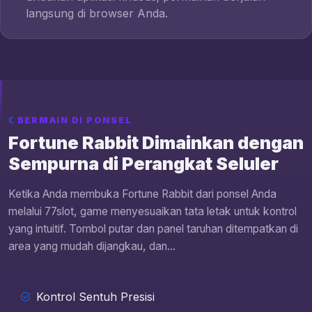
langsung di browser Anda.
BERMAIN DI PONSEL
Fortune Rabbit Dimainkan dengan
Sempurna di Perangkat Seluler
Ketika Anda membuka Fortune Rabbit dari ponsel Anda
melalui 77slot, game menyesuaikan tata letak untuk kontrol
yang intuitif. Tombol putar dan panel taruhan ditempatkan di
area yang mudah dijangkau, dan...
Kontrol Sentuh Presisi