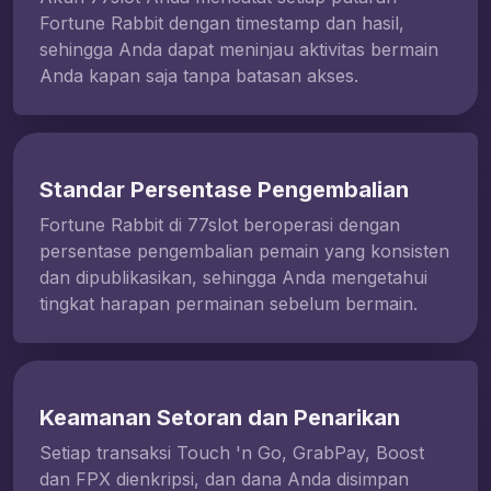
Fortune Rabbit dengan timestamp dan hasil,
sehingga Anda dapat meninjau aktivitas bermain
Anda kapan saja tanpa batasan akses.
Standar Persentase Pengembalian
Fortune Rabbit di 77slot beroperasi dengan
persentase pengembalian pemain yang konsisten
dan dipublikasikan, sehingga Anda mengetahui
tingkat harapan permainan sebelum bermain.
Keamanan Setoran dan Penarikan
Setiap transaksi Touch 'n Go, GrabPay, Boost
dan FPX dienkripsi, dan dana Anda disimpan