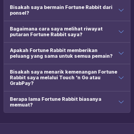
Bisakah saya bermain Fortune Rabbit dari
ponsel?
Bagaimana cara saya melihat riwayat
putaran Fortune Rabbit saya?
Apakah Fortune Rabbit memberikan
peluang yang sama untuk semua pemain?
Bisakah saya menarik kemenangan Fortune
Rabbit saya melalui Touch 'n Go atau
GrabPay?
Berapa lama Fortune Rabbit biasanya
memuat?